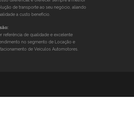
sso diferencial é oferecer sempre a melhor
lução de transporte ao seu negócio, aliando
alidade a custo benefício.
são:
r referência de qualidade e excelente
tendimento no segmento de Locação e
stacionamento de Veículos Automotores.