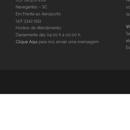
CEP 88370-208
No
Navegantes – SC
so
Em Frente ao Aeroporto
qu
(47) 3342.1551
Vi
Horário de Atendimento:
Se
Diariamente das 04:00 h à 00:00 h
a
Clique Aqui
para nos enviar uma mensagem
E