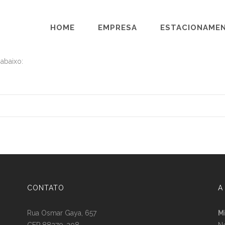
HOME
EMPRESA
ESTACIONAME
 abaixo:
CONTATO
A
Rua Osmar Gaya, 657
M