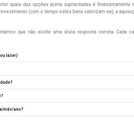
eitor quais das opções acima supracitadas é financeiramente 
 investimento (com o tempo estes bens valorizam-se), a aquis
antamos que não existe uma única resposta correta. Cada c
ou lazer)
cidade?
e?
ia/mês/ano?