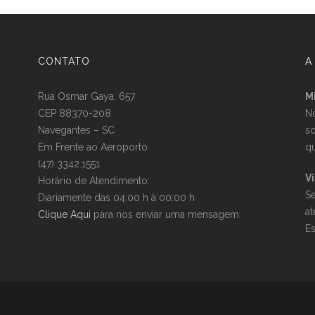
CONTATO
A
Rua Osmar Gaya, 657
M
CEP 88370-208
No
Navegantes – SC
so
Em Frente ao Aeroporto
qu
(47) 3342.1551
Vi
Horário de Atendimento:
Se
Diariamente das 04:00 h à 00:00 h
a
Clique Aqui
para nos enviar uma mensagem
E