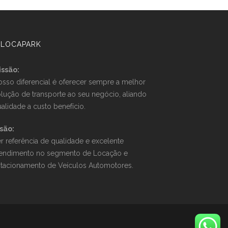
 LOCAPARK
issão:
sso diferencial é oferecer sempre a melhor
lução de transporte ao seu negócio, aliando
alidade a custo benefício.
são:
r referência de qualidade e excelente
tendimento no segmento de Locação e
stacionamento de Veículos Automotores.